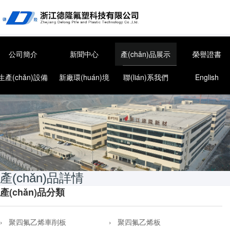
公司簡介
新聞中心
產(chǎn)品展示
榮譽證書
生產(chǎn)設備
新廠環(huán)境
聯(lián)系我們
English
產(chǎn)品詳情
產(chǎn)品分類
› 聚四氟乙烯車削板
› 聚四氟乙烯板