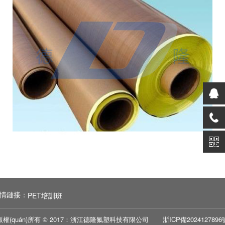
情鏈接：
PET培訓班
版權(quán)所有 © 2017：浙江德隆氟塑科技有限公司
浙ICP備2024127896